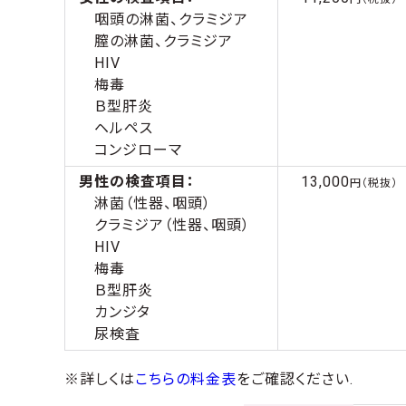
咽頭の淋菌、クラミジア
膣の淋菌、クラミジア
HIV
梅毒
Ｂ型肝炎
ヘルペス
コンジローマ
男性の検査項目：
13,000
円（税抜）
淋菌（性器、咽頭）
クラミジア（性器、咽頭）
HIV
梅毒
Ｂ型肝炎
カンジタ
尿検査
※詳しくは
こちらの料金表
をご確認ください.