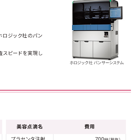
ホロジック社のパン
査スピードを実現し
美容点滴名
費用
プラセンタ注射
700
円（税抜）